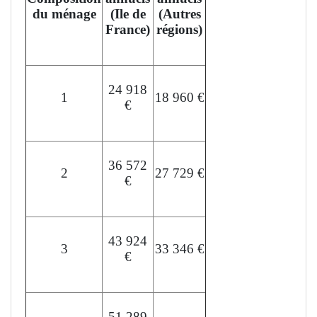
du ménage
(Ile de
(Autres
France)
régions)
24 918
1
18 960 €
€
36 572
2
27 729 €
€
43 924
3
33 346 €
€
51 289