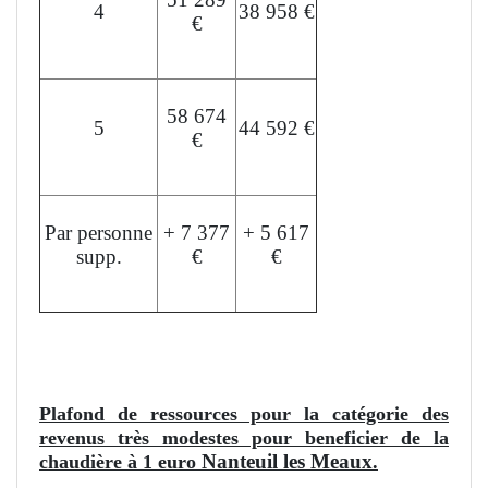
4
38 958 €
€
58 674
5
44 592 €
€
Par personne
+ 7 377
+ 5 617
supp.
€
€
L'aide peut financer jusqu'à 35% du devis.
Plafond de ressources pour la catégorie des
revenus très modestes pour beneficier de la
Nanteuil les Meaux
chaudière à 1 euro
.