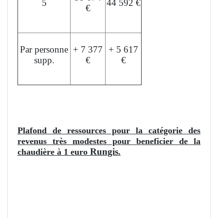
5
44 592 €
€
Par personne
+ 7 377
+ 5 617
supp.
€
€
L'aide peut financer jusqu'à 35% du devis.
Plafond de ressources pour la catégorie des
revenus très modestes pour beneficier de la
Rungis
chaudière à 1 euro
.