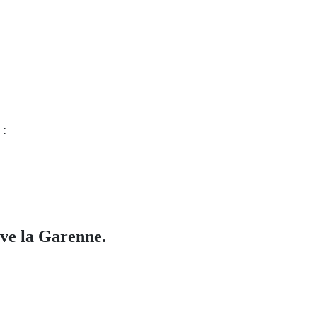
 :
uve la Garenne.