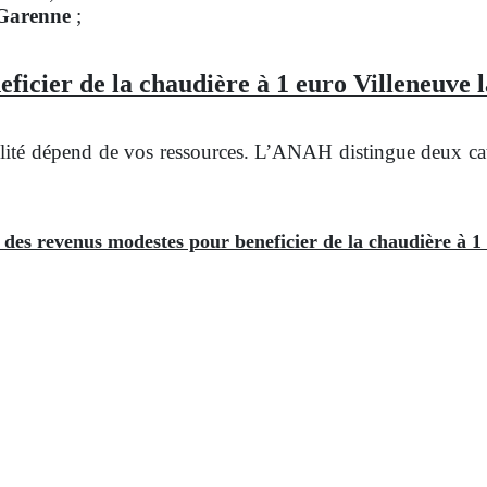
 Garenne
;
eficier de la chaudière à 1 euro Villeneuve 
ité dépend de vos ressources. L’ANAH distingue deux catég
e des revenus modestes pour beneficier de la chaudière à 