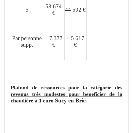
58 674
5
44 592 €
€
Par personne
+ 7 377
+ 5 617
supp.
€
€
L'aide peut financer jusqu'à 35% du devis.
Plafond de ressources pour la catégorie des
revenus très modestes pour beneficier de la
Sucy en Brie
chaudière à 1 euro
.