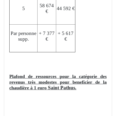
58 674
5
44 592 €
€
Par personne
+ 7 377
+ 5 617
supp.
€
€
L'aide peut financer jusqu'à 35% du devis.
Plafond de ressources pour la catégorie des
revenus très modestes pour beneficier de la
Saint Pathus
chaudière à 1 euro
.