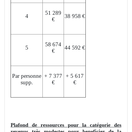
51 289
4
38 958 €
€
58 674
5
44 592 €
€
Par personne
+ 7 377
+ 5 617
supp.
€
€
L'aide peut financer jusqu'à 35% du devis.
Plafond de ressources pour la catégorie des
revenus très modestes pour beneficier de la