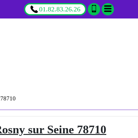
01.82.83.26.26
e 78710
osny sur Seine 78710