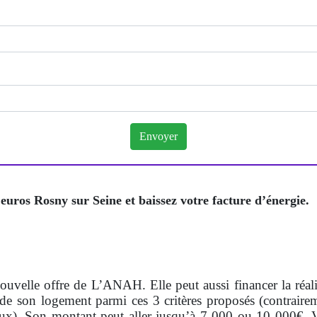
uros Rosny sur Seine et baissez votre facture d’énergie.
nouvelle offre de L’ANAH. Elle peut aussi financer la réa
de son logement parmi ces 3 critères proposés (contraire
ux). Son montant peut aller jusqu’à 7 000 ou 10 000€. Vo