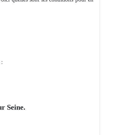
 :
ur Seine.