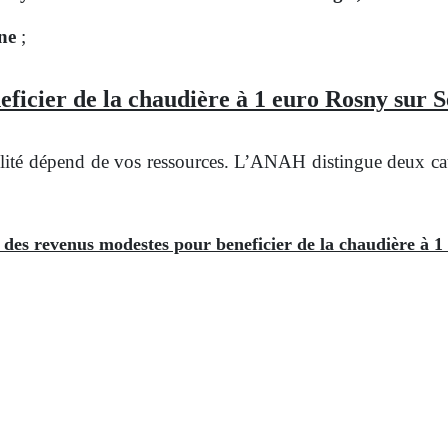
;
ine
;
ficier de la chaudière à 1 euro Rosny sur S
ité dépend de vos ressources. L’ANAH distingue deux catég
e des revenus modestes pour beneficier de la chaudière à 