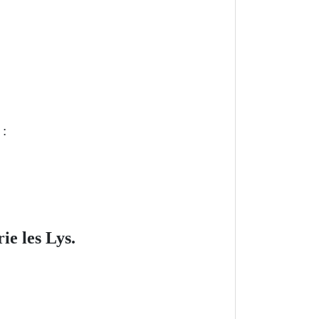
 :
ie les Lys.