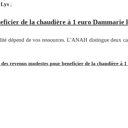
 Lys
;
eficier de la chaudière à 1 euro Dammarie l
ité dépend de vos ressources. L’ANAH distingue deux catég
e des revenus modestes pour beneficier de la chaudière à 