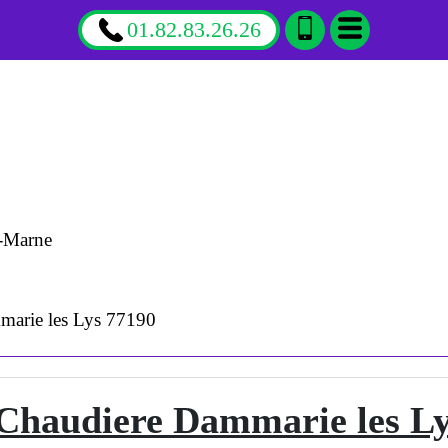
01.82.83.26.26
t-Marne
arie les Lys 77190
Chaudiere Dammarie les Ly