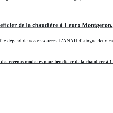
eficier de la chaudière à 1 euro Montgeron.
ité dépend de vos ressources. L’ANAH distingue deux catég
e des revenus modestes pour beneficier de la chaudière à 