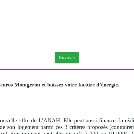
euros Montgeron et baissez votre facture d’énergie.
nouvelle offre de L’ANAH. Elle peut aussi financer la réa
de son logement parmi ces 3 critères proposés (contraire
ux). Son montant peut aller jusqu’à 7 000 ou 10 000€. Vo