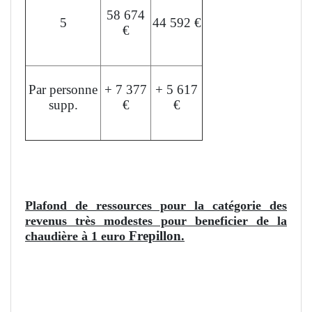
58 674
5
44 592 €
€
Par personne
+ 7 377
+ 5 617
supp.
€
€
L'aide peut financer jusqu'à 35% du devis.
Plafond de ressources pour la catégorie des
revenus très modestes pour beneficier de la
Frepillon
chaudière à 1 euro
.